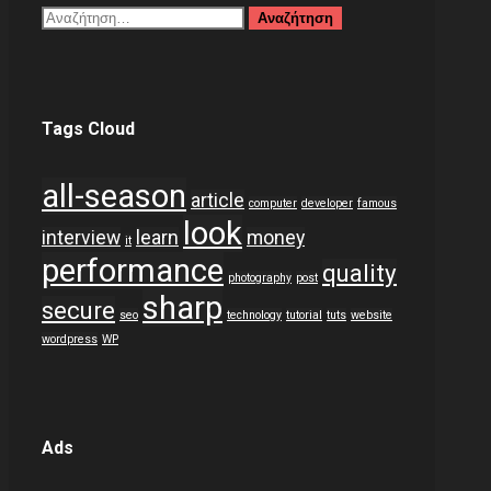
Αναζήτηση
για:
Tags Cloud
all-season
article
computer
developer
famous
look
interview
learn
money
it
performance
quality
photography
post
sharp
secure
seo
technology
tutorial
tuts
website
wordpress
WP
Ads